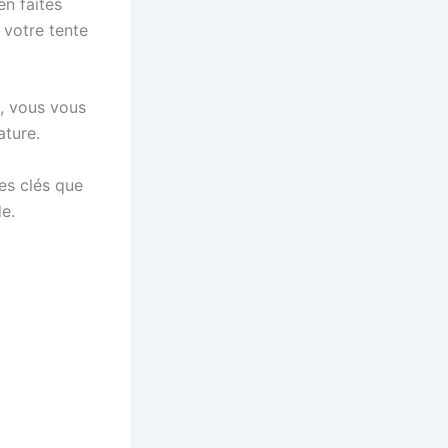
en faites
 votre tente
s, vous vous
ature.
les clés que
e.