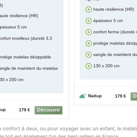
3)
haute résilience (HR)
aute résilience (HR)
épaisseur 5 cm
paisseur 5 cm
confort ferme (dureté 
onfort moelleux (dureté 3,3
protège matelas dézip
sangle de maintient d
rotège matelas dézippable
130 x 200 cm
angle de maintient du matelas
30 x 200 cm
Naitup
179 €
tup
179 €
e confort à deux, ou pour voyager avec un enfant, le matel
e toit est également l’un des best sellers en France.