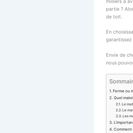
milliers à a
partie ? Alo
de toit.
En choisiss
garantissez
Envie de cho
nous pouvon
Sommair
Ferme ou m
Quel matel
Le mat
Le mat
Les ma
L’importan
Comment en