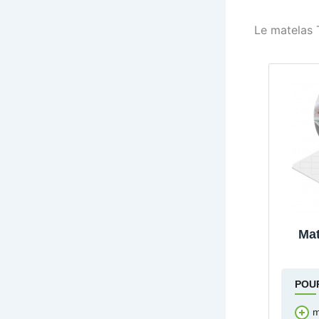
Le matelas 
Mat
POU
m