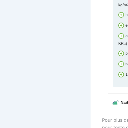
kg/m
h
é
c
KPa)
p
s
1
Nai
Pour plus d
pour tente d