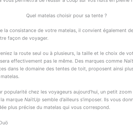
a vous permettra de réussir à coup sûr vos nuits en pleine 
Quel matelas choisir pour sa tente ?
 la consistance de votre matelas, il convient également de 
otre façon de voyager.
niez la route seul ou à plusieurs, la taille et le choix de v
e sera effectivement pas le même. Des marques comme
Naï
ces dans le domaine des tentes de toit, proposent ainsi plu
matelas.
ur popularité chez les voyageurs aujourd’hui, un petit zoom
 la marque
NaïtUp
semble d’ailleurs s’imposer. Ils vous don
dée plus précise du matelas qui vous correspond.
 Duö