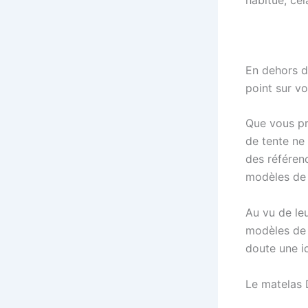
habitué, cel
En dehors de
point sur v
Que vous pre
de tente n
des référen
modèles de 
Au vu de le
modèles de
doute une i
Le matelas