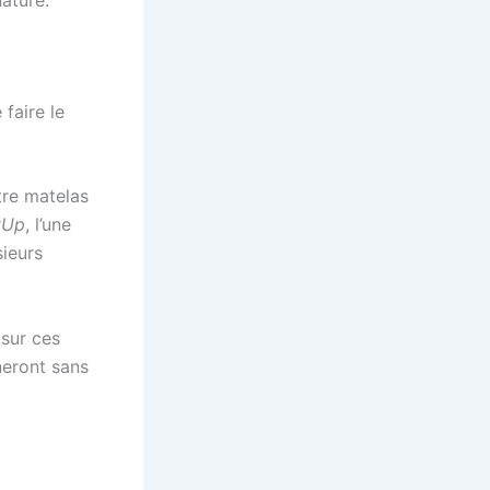
nature.
faire le
otre matelas
tUp
, l’une
sieurs
 sur ces
neront sans