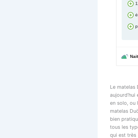
1
é
p
Nai
Le matelas
aujourd’hui 
en solo, ou
matelas Duö
bien pratiq
tous les ty
qui est très