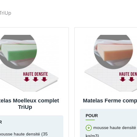
TriUp
elas Moelleux complet
Matelas Ferme compl
TriUp
POUR
R
mousse haute densité
ousse haute densité (35
kg/m3)