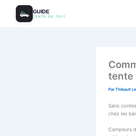
Aller
au
GUIDE
TENTE DE TOIT
contenu
Comme
tente 
Par
Thibault L
Sans contes
chez les ba
Campeurs du