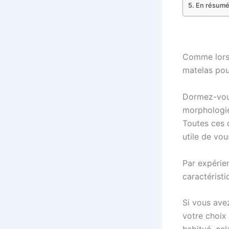
En résumé,
Comme lorsq
matelas pour
Dormez-vous 
morphologie 
Toutes ces q
utile de vou
Par expérie
caractéristi
Si vous ave
votre choix 