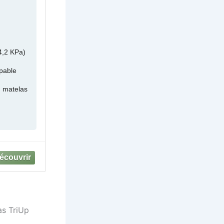
4,2 KPa)
pable
u matelas
as TriUp