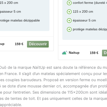
15 x 200 cm
confort ferme (dureté 
paisseur 5 cm
115 x 200 cm
rotège matelas dézippable
épaisseur 5 cm
protège matelas dézip
tup
159 €
Naitup
159 €
 Duö de la marque
NaïtUp
est sans doute la référence du m
en France. Il s’agit d’un matelas spécialement conçu pour l
 les couples baroudeurs. Proposé en version ferme ou moell
 se dote d’une mousse dernier cri, accompagnée d’un pro
ue pour l’entretien. Ses dimensions de 115x200cm sont idéa
pes de tentes de toit. Et pas uniquement celles de la marqu
 appréciable.