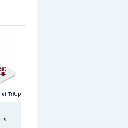
et TriUp
 (40