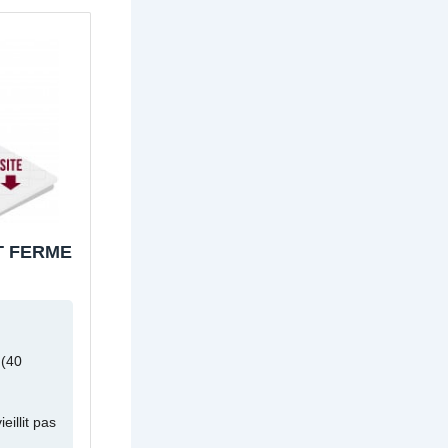
T FERME
 (40
eillit pas