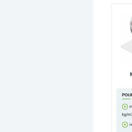
POU
m
kg/m
r