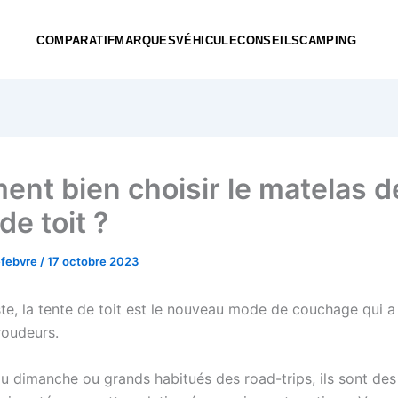
COMPARATIF
MARQUES
VÉHICULE
CONSEILS
CAMPING
nt bien choisir le matelas d
de toit ?
efebvre
/
17 octobre 2023
te, la tente de toit est le nouveau mode de couchage qui a
roudeurs.
 dimanche ou grands habitués des road-trips, ils sont des