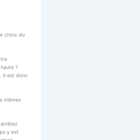
le choix du
otre
 haute ?
 Il est donc
les mêmes
 arrêtez
ps y est