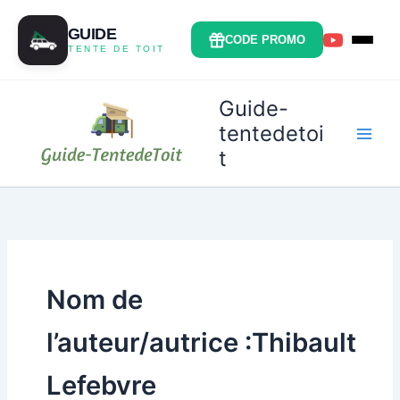
Aller
au
GUIDE
CODE PROMO
TENTE DE TOIT
contenu
Guide-
tentedetoi
t
Nom de
l’auteur/autrice :Thibault
Lefebvre