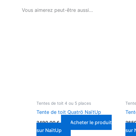
Vous aimerez peut-être aussi…
Tentes de toit 4 ou 5 places
Tente
Tente de toit Quatrö NaïtUp
Tent
Acheter le produit
3490,00
€
365
sur NaïtUp
sur 