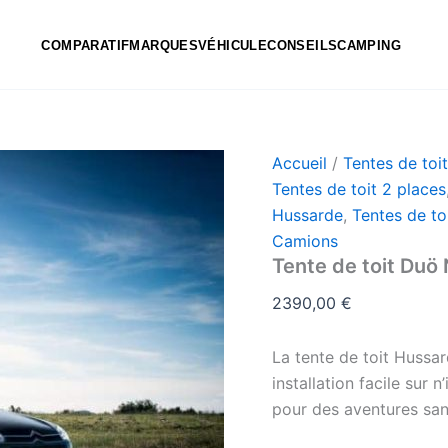
COMPARATIF
MARQUES
VÉHICULE
CONSEILS
CAMPING
Accueil
/
Tentes de toi
Tentes de toit 2 places
Hussarde
,
Tentes de to
Camions
Tente de toit Duö
2390,00
€
La tente de toit Hussa
installation facile sur 
pour des aventures san