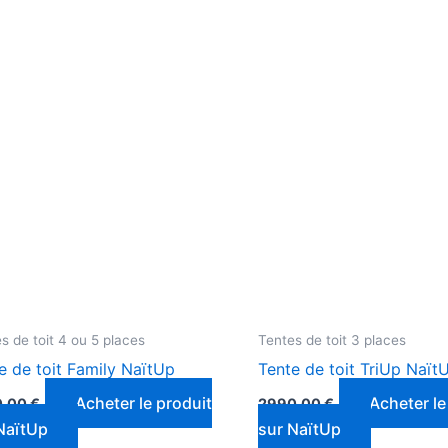
s de toit 4 ou 5 places
Tentes de toit 3 places
e de toit Family NaïtUp
Tente de toit TriUp Naït
Acheter le produit
Acheter le
0,00
€
2990,00
€
NaïtUp
sur NaïtUp